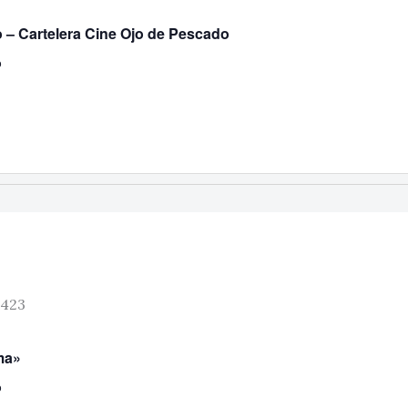
o – Cartelera Cine Ojo de Pescado
o
ma»
o