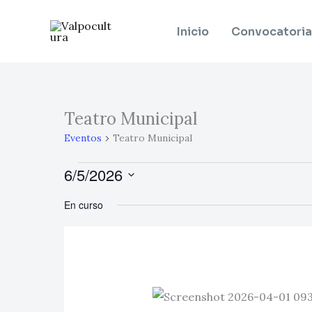
Ir
al
Inicio
Convocatoria
contenido
Teatro Municipal
Eventos
en
Eventos
Teatro Municipal
6
6/5/2026
mayo,
Selecciona
2026
En curso
la
fecha.