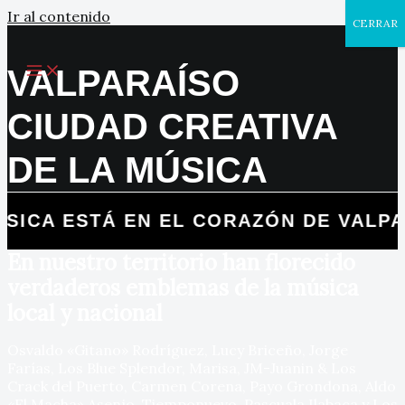
Ir al contenido
CERRAR
VALPARAÍSO
CIUDAD CREATIVA
DE LA MÚSICA
ICA ESTÁ EN EL CORAZÓN DE VALPAR
En nuestro territorio han florecido
verdaderos emblemas de la música
local y nacional
Osvaldo «Gitano» Rodríguez, Lucy Briceño, Jorge
Farías, Los Blue Splendor, Marisa, JM-Juanin & Los
Crack del Puerto, Carmen Corena, Payo Grondona, Aldo
«El Macha» Asenjo, Tiemponuevo, Pascuala Ilabaca y Los