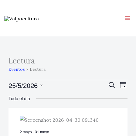
Ir
al
contenido
Lectura
Eventos
en
Eventos
Lectura
25
25/5/2026
Navegación
Buscar
Nave
mayo,
Día
de
de
Selecciona
2026
Todo el día
búsqueda
vistas
la
y
de
fecha.
vistas
Even
de
2 mayo
-
31 mayo