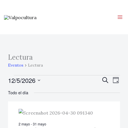
Ir
al
contenido
Lectura
Eventos
en
Eventos
Lectura
12
12/5/2026
Navegación
Buscar
Nave
mayo,
Día
de
de
Selecciona
2026
Todo el día
búsqueda
vistas
la
y
de
fecha.
vistas
Even
de
2 mayo
-
31 mayo