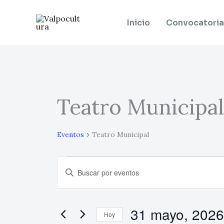
Ir
al
Inicio
Convocatoria
contenido
Teatro Municipal
Eventos
en
31
Eventos
Teatro Municipal
mayo,
2026
Navegación
Introduce
de
la
búsqueda
palabra
y
31 mayo, 2026
clave.
Hoy
vistas