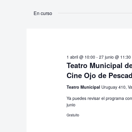
Busca
Selecciona
de
Eventos
la
En curso
Eventos
para
fecha.
la
palabra
clave.
1 abril @ 10:00
-
27 junio @ 11:30
Teatro Municipal de
Cine Ojo de Pesca
Teatro Municipal
Uruguay 410, Va
Ya puedes revisar el programa com
junio
Gratuito