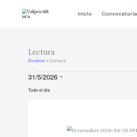
Ir
al
Inicio
Convocatoria
contenido
Lectura
Eventos
en
Eventos
Lectura
31
31/5/2026
mayo,
Selecciona
2026
Todo el día
la
fecha.