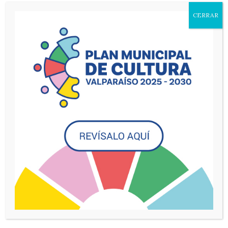
Mayo 2026
CERRAR
Valparaiso Profundo
Fisher 24, Valparaíso, Valparaíso
Día anterior
Siguiente día
Suscribirse Al Calendario