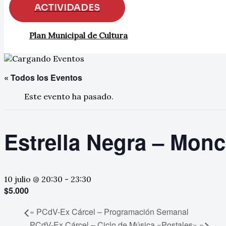
ACTIVIDADES
Plan Municipal de Cultura
« Todos los Eventos
Este evento ha pasado.
Estrella Negra – Mon
10 julio @ 20:30
-
23:30
$5.000
«
PCdV-Ex Cárcel – Programación Semanal
PCdV-Ex Cárcel – Ciclo de Música «Postales»
»