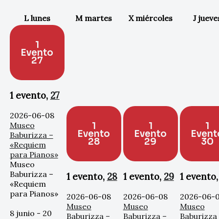
L
lunes
M
martes
X
miércoles
J
jueve
1
Evento
27
1 evento,
27
2026-06-08
1
1
1
Museo
Evento
Evento
Event
Baburizza –
28
29
30
«Requiem
para Pianos»
Museo
Baburizza –
1 evento,
28
1 evento,
29
1 evento
«Requiem
para Pianos»
2026-06-08
2026-06-08
2026-06-
Museo
Museo
Museo
8 junio
-
20
Baburizza –
Baburizza –
Baburizza