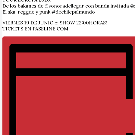
De los bakanes de
@sonoradellegar
con banda invitada
@
El ska, reggae y punk
#dechilepalmundo
VIERNES 19 DE JUNIO ::: SHOW 22:00HORAS!
TICKETS EN PASSLINE.COM