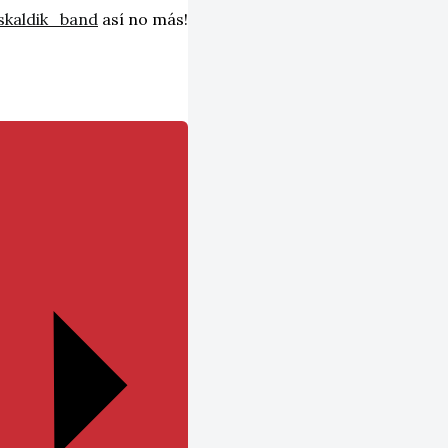
skaldik_band
así no más!