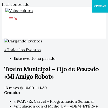
Ir al contenido
CERRAR
« Todos los Eventos
Este evento ha pasado.
Teatro Municipal – Ojo de Pescado
«Mi Amigo Robot»
13 mayo @ 10:00
-
11:30
Gratuito
«
PCdV-Ex Cárcel – Programación Semanal
Vinculación con el Medio UV – «DEM-ETÉR»
»