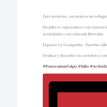
Este invierno, encuentra un refugio
En julio te esperamos con exposici
actividades con entrada liberada.
Espacio La Compañía · Eusebio Lill
Desliza y descubre la cartelera co
#PanoramasValpo
#Julio
#Activid