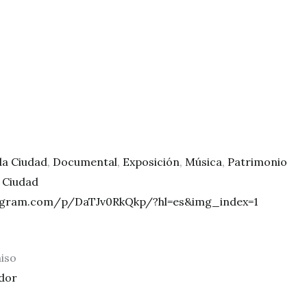
a Ciudad
,
Documental
,
Exposición
,
Música
,
Patrimonio
 Ciudad
agram.com/p/DaTJv0RkQkp/?hl=es&img_index=1
iso
ador