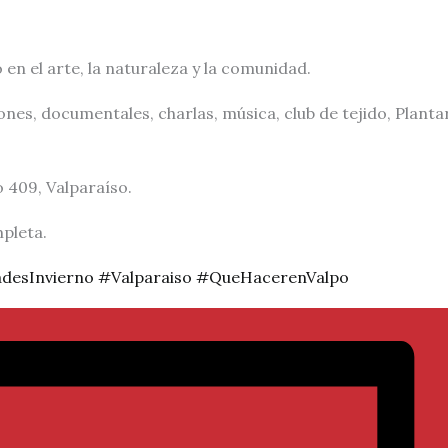
 en el arte, la naturaleza y la comunidad.
ones, documentales, charlas, música, club de tejido, Plant
o 409, Valparaíso.
mpleta.
adesInvierno
#Valparaiso
#QueHacerenValpo