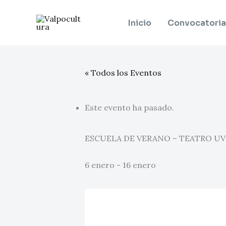
Ir
al
Inicio
Convocatoria
contenido
« Todos los Eventos
Este evento ha pasado.
ESCUELA DE VERANO – TEATRO UV
6 enero
-
16 enero