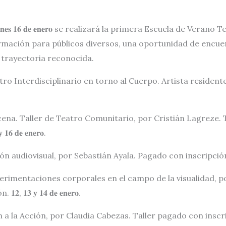
 𝐯𝐢𝐞𝐫𝐧𝐞𝐬 𝟏𝟔 𝐝𝐞 𝐞𝐧𝐞𝐫𝐨 se realizará la primera Escuela de V
rmación para públicos diversos, una oportunidad de encue
 trayectoria reconocida.
Interdisciplinario en torno al Cuerpo. Artista residente: Van Je
scena. Taller de Teatro Comunitario, por Cristián Lagreze. 
𝟔 𝐝𝐞 𝐞𝐧𝐞𝐫𝐨.
 audiovisual, por Sebastián Ayala. Pagado con inscripción. 𝟕, 𝟗 𝐲 
erimentaciones corporales en el campo de la visualidad, p
 𝟏𝟑 𝐲 𝟏𝟒 𝐝𝐞 𝐞𝐧𝐞𝐫𝐨.
la Acción, por Claudia Cabezas. Taller pagado con inscripción. 𝐅𝐞