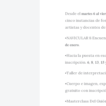
Desde el 𝐦𝐚𝐫𝐭𝐞𝐬 𝟔 𝐚
cinco instancias de fo
artistas y docentes de
▪️NAVICULAR 8 Encuentro 
𝐝𝐞 𝐞𝐧𝐞𝐫𝐨.
▪️Hacia la puesta en e
inscripción. 𝟔, 𝟖, 𝟏𝟑, 𝟏𝟓 𝐲 
▪️Taller de interpretación
▪️Cuerpo e imagen, exp
gratuito con inscripción. 𝟏𝟐,
▪️Masterclass Del Guión a 