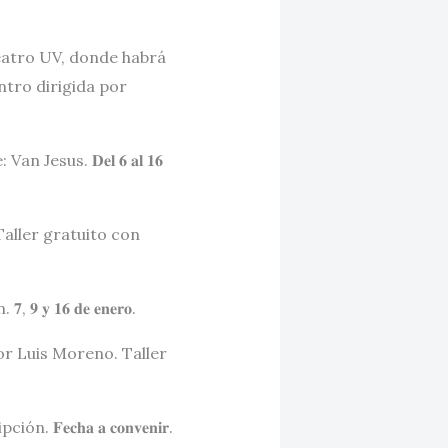
erano Teatro UV, donde habrá
ntro dirigida por
sus. 𝐃𝐞𝐥 𝟔 𝐚𝐥 𝟏𝟔
Taller gratuito con
𝟏𝟔 𝐝𝐞 𝐞𝐧𝐞𝐫𝐨.
or Luis Moreno. Taller
𝐜𝐡𝐚 𝐚 𝐜𝐨𝐧𝐯𝐞𝐧𝐢𝐫.