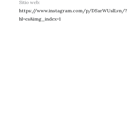
Sitio web:
https://www.instagram.com/p/DSarWUslLvn/?
hl=es&img_index=1